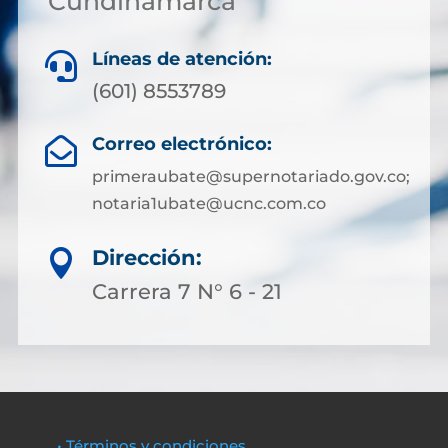
Cundinamarca
Líneas de atención:

(601) 8553789
Correo electrónico:

primeraubate@supernotariado.gov.co;
notaria1ubate@ucnc.com.co
Dirección:

Carrera 7 N° 6 - 21
• Términos y condiciones