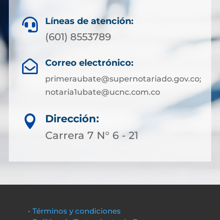
Líneas de atención:

(601) 8553789
Correo electrónico:

primeraubate@supernotariado.gov.co;
notaria1ubate@ucnc.com.co
Dirección:

Carrera 7 N° 6 - 21
• Términos y condiciones