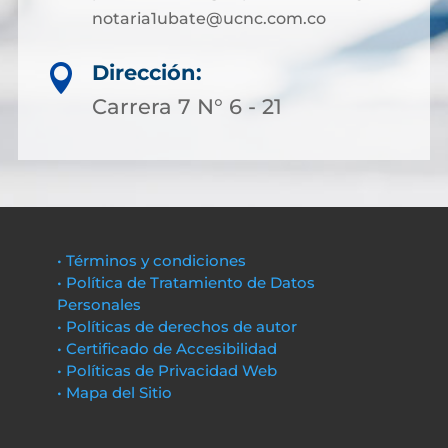
notaria1ubate@ucnc.com.co
Dirección:

Carrera 7 N° 6 - 21
• Términos y condiciones
• Política de Tratamiento de Datos
Personales
• Políticas de derechos de autor
• Certificado de Accesibilidad
• Políticas de Privacidad Web
• Mapa del Sitio