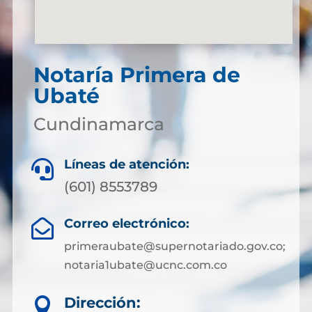
Notaría Primera de
Ubaté
Cundinamarca
Líneas de atención:

(601) 8553789
Correo electrónico:

primeraubate@supernotariado.gov.co;
notaria1ubate@ucnc.com.co
Dirección:
