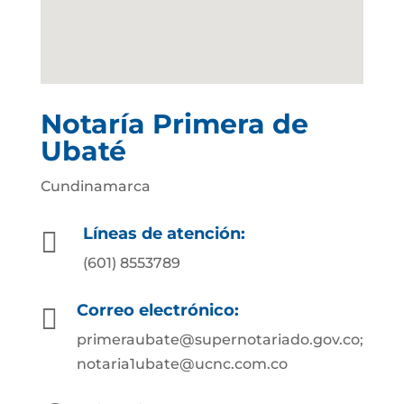
Notaría Primera de
Ubaté
Cundinamarca
Líneas de atención:

(601) 8553789
Correo electrónico:

primeraubate@supernotariado.gov.co;
notaria1ubate@ucnc.com.co