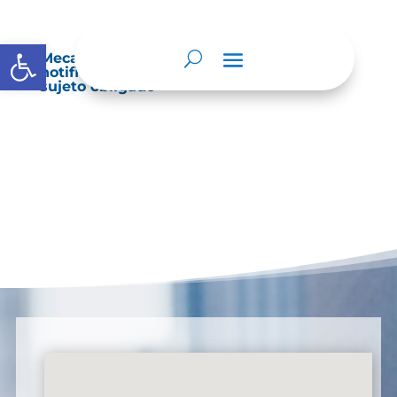
Abrir barra de herramientas
Mecanismos internos de supervisión,
notificación y vigilancia pertinente del
sujeto obligado