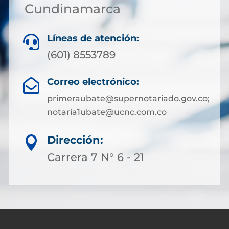
Cundinamarca
Líneas de atención:

(601) 8553789
Correo electrónico:

primeraubate@supernotariado.gov.co;
notaria1ubate@ucnc.com.co
Dirección:

Carrera 7 N° 6 - 21