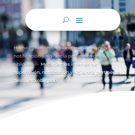
Abrir barra de herramientas
Home
Mecanismos internos de supervisión,
9
notificación y vigilancia pertinente del sujeto
obligado
Mecanismos internos de
9
supervisión, notificación y vigilancia pertinente
del sujeto obligado