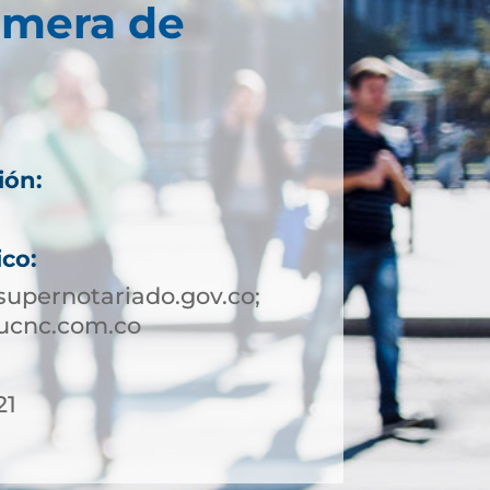
imera de
ión:
ico:
upernotariado.gov.co;
ucnc.com.co
21