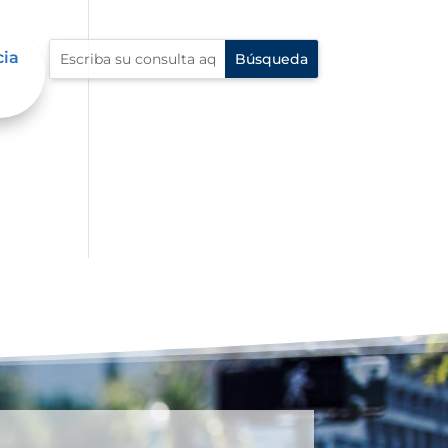
cia
n