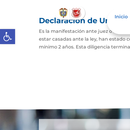
Inicio
Declaración de Unión M
Abrir barra de herramientas
Es la manifestación ante juez o notario
estar casadas ante la ley, han estado
mínimo 2 años. Esta diligencia termina c