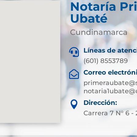
Notaría Pr
Ubaté
Cundinamarca
Líneas de atenc

(601) 8553789
Correo electrón

primeraubate@s
notaria1ubate@
Dirección:

Carrera 7 N° 6 - 