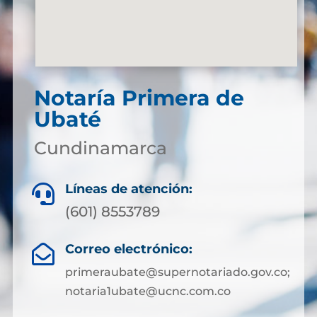
Notaría Primera de
Ubaté
Cundinamarca
Líneas de atención:

(601) 8553789
Correo electrónico:

primeraubate@supernotariado.gov.co;
notaria1ubate@ucnc.com.co