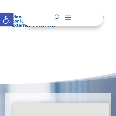
Abrir barra de herramientas
Planes de Mejoramiento vigentes exigidos
por los entes de control o auditoría
externos o internos.