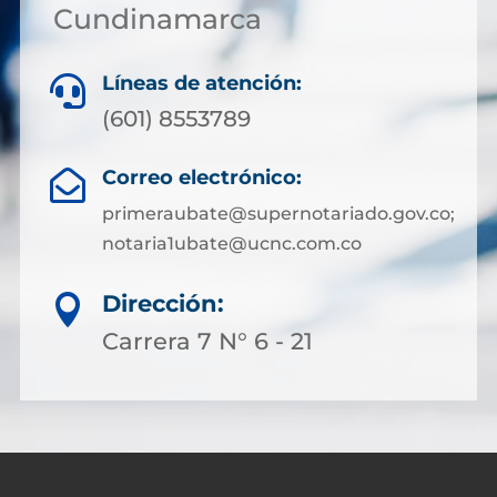
Cundinamarca
Líneas de atención:

(601) 8553789
Correo electrónico:

primeraubate@supernotariado.gov.co;
notaria1ubate@ucnc.com.co
Dirección:

Carrera 7 N° 6 - 21