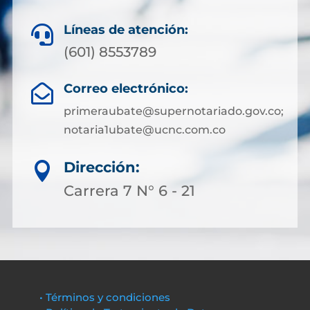
Líneas de atención:

(601) 8553789
Correo electrónico:

primeraubate@supernotariado.gov.co;
notaria1ubate@ucnc.com.co
Dirección:

Carrera 7 N° 6 - 21
• Términos y condiciones