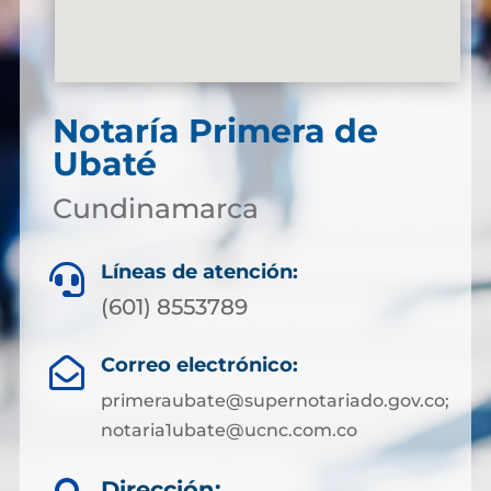
Notaría Primera de
Ubaté
Cundinamarca
Líneas de atención:

(601) 8553789
Correo electrónico:

primeraubate@supernotariado.gov.co;
notaria1ubate@ucnc.com.co
Dirección: