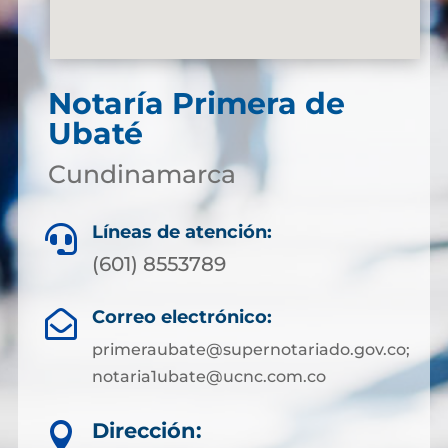
Notaría Primera de
Ubaté
Cundinamarca
Líneas de atención:

(601) 8553789
Correo electrónico:

primeraubate@supernotariado.gov.co;
notaria1ubate@ucnc.com.co
Dirección:
