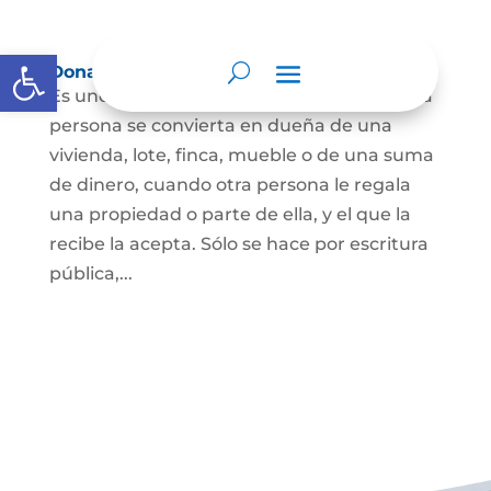
Abrir barra de herramientas
Donación
Es uno de los contratos cuyo fin es que una
persona se convierta en dueña de una
vivienda, lote, finca, mueble o de una suma
de dinero, cuando otra persona le regala
una propiedad o parte de ella, y el que la
recibe la acepta. Sólo se hace por escritura
pública,...