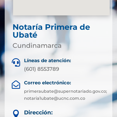
Notaría Primera de
Ubaté
Cundinamarca
Líneas de atención:

(601) 8553789
Correo electrónico:

primeraubate@supernotariado.gov.co;
notaria1ubate@ucnc.com.co
Dirección:
