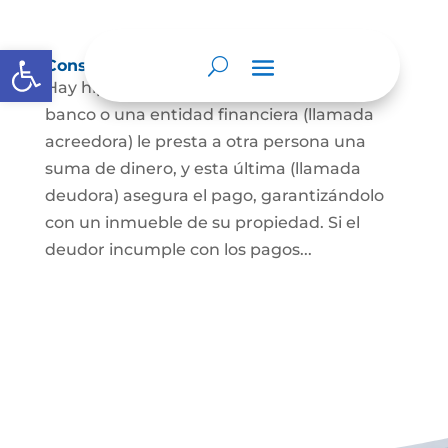
Abrir barra de herramientas
Constitución de hipoteca
Hay hipoteca cuando una persona, o un
banco o una entidad financiera (llamada
acreedora) le presta a otra persona una
suma de dinero, y esta última (llamada
deudora) asegura el pago, garantizándolo
con un inmueble de su propiedad. Si el
deudor incumple con los pagos...