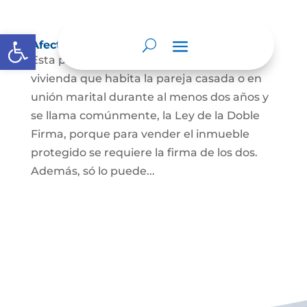
Abrir barra de herramientas
Afectación a Vivienda familiar
Esta protección la ordena la ley sobre la
vivienda que habita la pareja casada o en
unión marital durante al menos dos años y
se llama comúnmente, la Ley de la Doble
Firma, porque para vender el inmueble
protegido se requiere la firma de los dos.
Además, só lo puede...