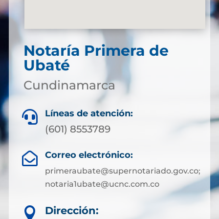
Notaría Primera de
Ubaté
Cundinamarca
Líneas de atención:

(601) 8553789
Correo electrónico:

primeraubate@supernotariado.gov.co;
notaria1ubate@ucnc.com.co
Dirección:
