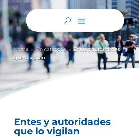
Abrir barra de herramientas
Home
Sin categoría
Entes y autoridades
9
9
que lo vigilan
Entes y autoridades
que lo vigilan