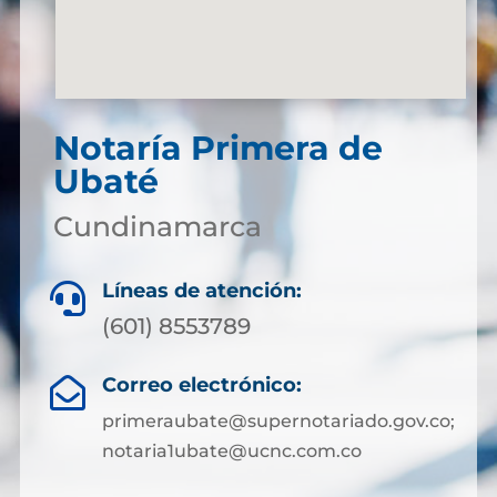
Notaría Primera de
Ubaté
Cundinamarca
Líneas de atención:

(601) 8553789
Correo electrónico:

primeraubate@supernotariado.gov.co;
notaria1ubate@ucnc.com.co