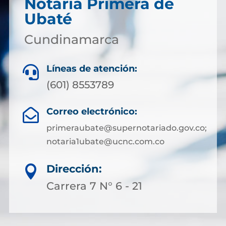
Notaría Primera de
Ubaté
Cundinamarca
Líneas de atención:

(601) 8553789
Correo electrónico:

primeraubate@supernotariado.gov.co;
notaria1ubate@ucnc.com.co
Dirección:

Carrera 7 N° 6 - 21