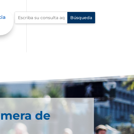
cia
imera de