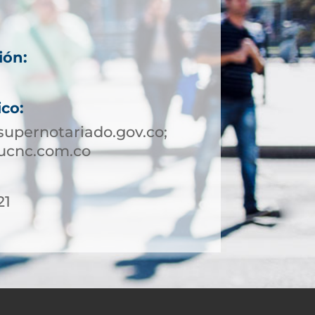
ión:
ico:
upernotariado.gov.co;
ucnc.com.co
21