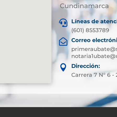
Cundinamarca
Líneas de atenc

(601) 8553789
Correo electrón

primeraubate@s
notaria1ubate@
Dirección:

Carrera 7 N° 6 - 