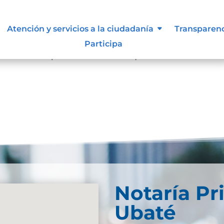
Atención y servicios a la ciudadanía
Transparen
resultados
Participa
se. Trate de perfeccionar su búsqueda o utilice la
Notaría Pr
Ubaté