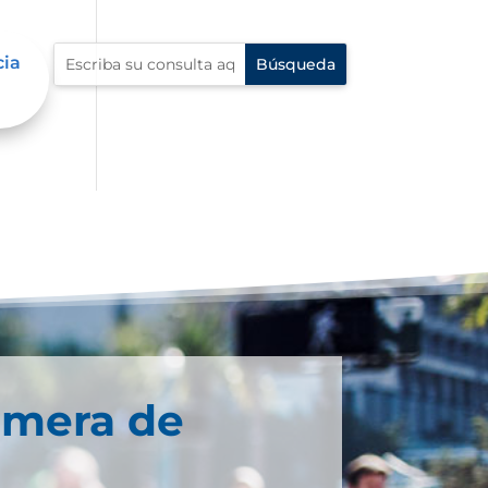
cia
imera de