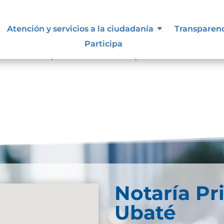
Atención y servicios a la ciudadanía
Transparen
resultados
Participa
se. Trate de perfeccionar su búsqueda o utilice la
Notaría Pr
Ubaté