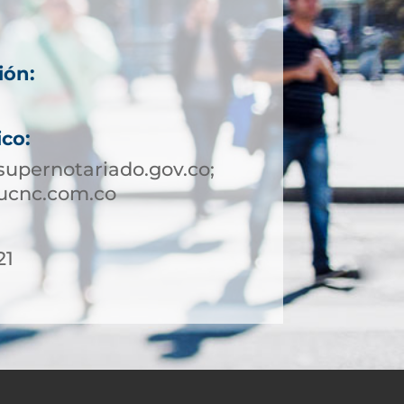
ión:
ico:
upernotariado.gov.co;
ucnc.com.co
21