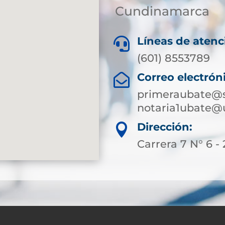
Cundinamarca
Líneas de atenc

(601) 8553789
Correo electrón

primeraubate@s
notaria1ubate@
Dirección:

Carrera 7 N° 6 - 