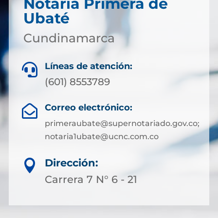
Notaría Primera de
Ubaté
Cundinamarca
Líneas de atención:

(601) 8553789
Correo electrónico:

primeraubate@supernotariado.gov.co;
notaria1ubate@ucnc.com.co
Dirección:

Carrera 7 N° 6 - 21