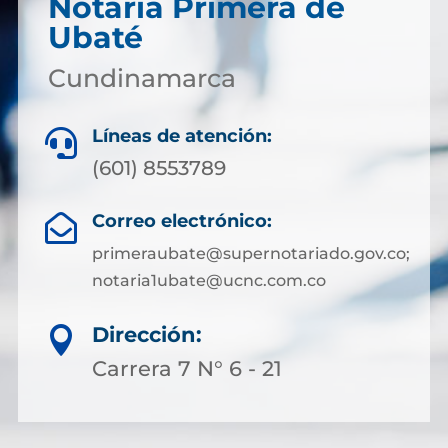
Notaría Primera de
Ubaté
Cundinamarca
Líneas de atención:

(601) 8553789
Correo electrónico:

primeraubate@supernotariado.gov.co;
notaria1ubate@ucnc.com.co
Dirección:

Carrera 7 N° 6 - 21