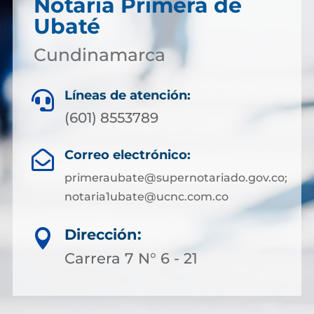
Notaría Primera de
Ubaté
Cundinamarca
Líneas de atención:

(601) 8553789
Correo electrónico:

primeraubate@supernotariado.gov.co;
notaria1ubate@ucnc.com.co
Dirección:

Carrera 7 N° 6 - 21