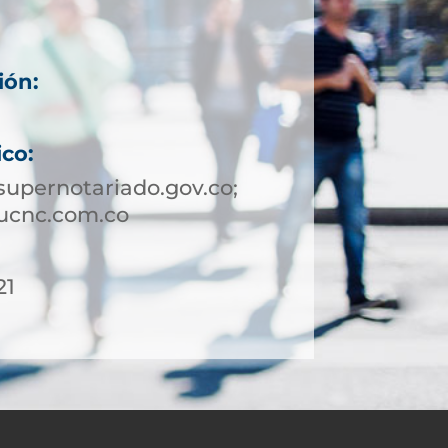
ión:
ico:
upernotariado.gov.co;
ucnc.com.co
21