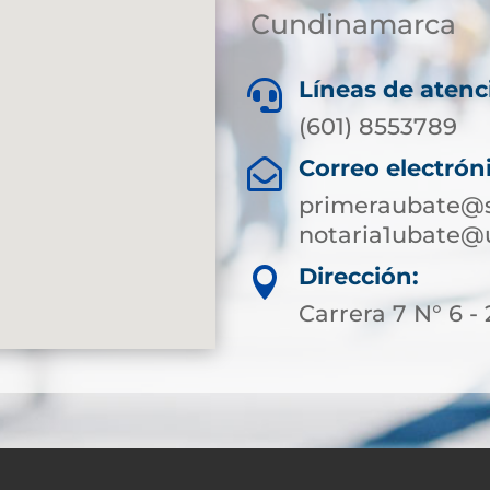
Cundinamarca
Líneas de atenc

(601) 8553789
Correo electrón

primeraubate@s
notaria1ubate@
Dirección:

Carrera 7 N° 6 - 