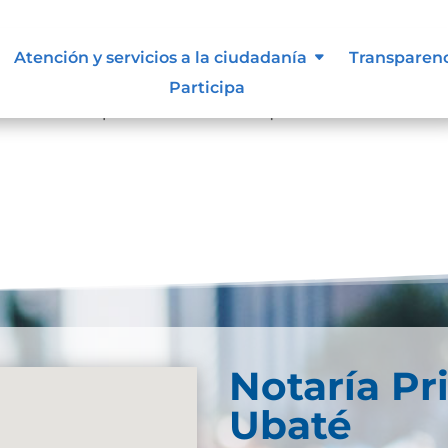
Atención y servicios a la ciudadanía
Transparen
resultados
Participa
se. Trate de perfeccionar su búsqueda o utilice la
Notaría Pr
Ubaté