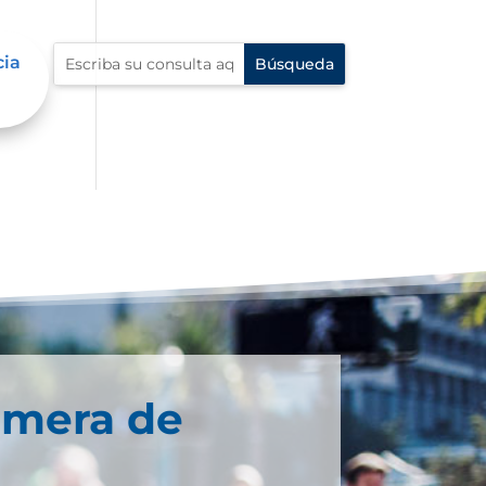
cia
imera de