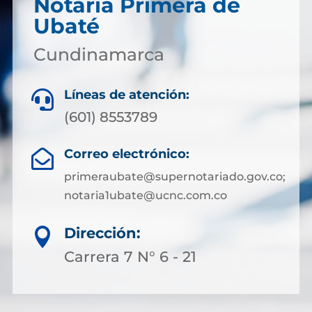
Notaría Primera de
Ubaté
Cundinamarca
Líneas de atención:

(601) 8553789
Correo electrónico:

primeraubate@supernotariado.gov.co;
notaria1ubate@ucnc.com.co
Dirección:

Carrera 7 N° 6 - 21