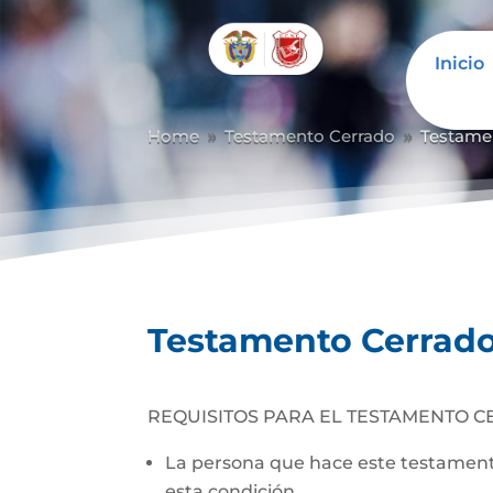
Inicio
Abrir barra de herramientas
Home
Testamento Cerrado
Testame
9
9
Testamento Cerrad
REQUISITOS PARA EL TESTAMENTO C
La persona que hace este testamento
esta condición.