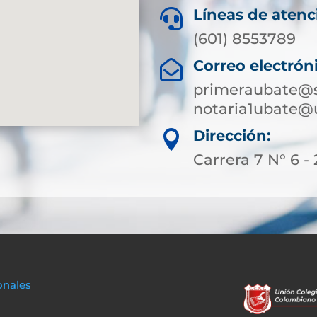
Líneas de atenc

(601) 8553789
Correo electrón

primeraubate@s
notaria1ubate@
Dirección:

Carrera 7 N° 6 - 
onales