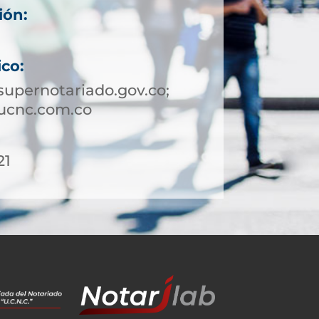
ión:
ico:
upernotariado.gov.co;
ucnc.com.co
21