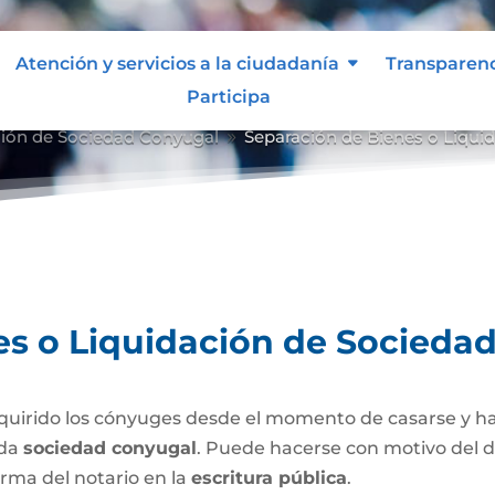
Atención y servicios a la ciudadanía
Transparen
Participa
ción de Sociedad Conyugal
Separación de Bienes o Liqui
9
es o Liquidación de Socieda
uirido los cónyuges desde el momento de casarse y h
ada
sociedad conyugal
. Puede hacerse con motivo del d
irma del notario en la
escritura pública
.