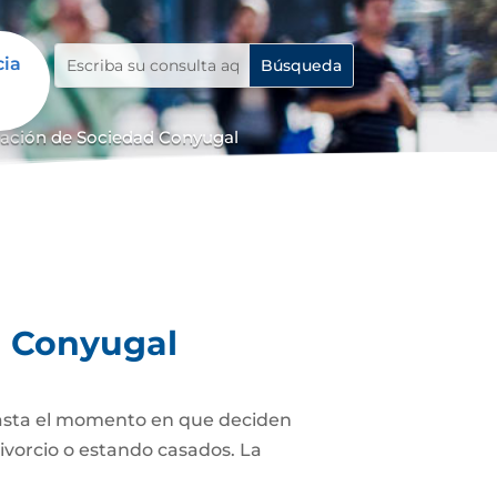
cia
dación de Sociedad Conyugal
d Conyugal
asta el momento en que deciden
ivorcio o estando casados. La