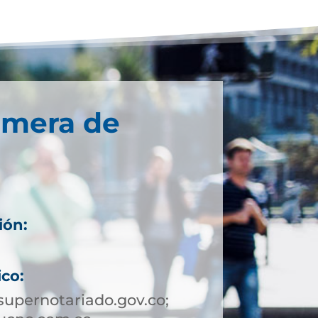
imera de
ión:
ico:
upernotariado.gov.co;