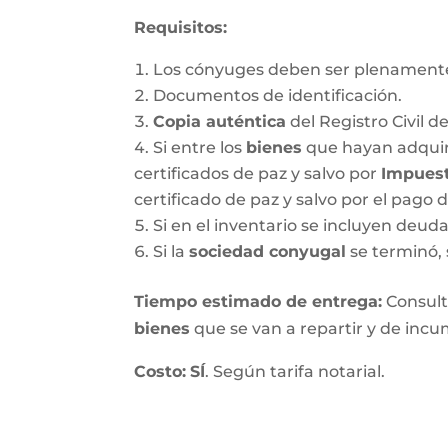
Requisitos:
Los cónyuges deben ser plenamente
Documentos de identificación.
Copia auténtica
del Registro Civil d
Si entre los
bienes
que hayan adquir
certificados de paz y salvo por
Impuest
certificado de paz y salvo por el pago 
Si en el inventario se incluyen deu
Si la
sociedad conyugal
se terminó, 
T
iempo estimado de entrega
:
Consulte
bienes
que se van a repartir y de incum
Costo:
SÍ
. Según tarifa notarial.