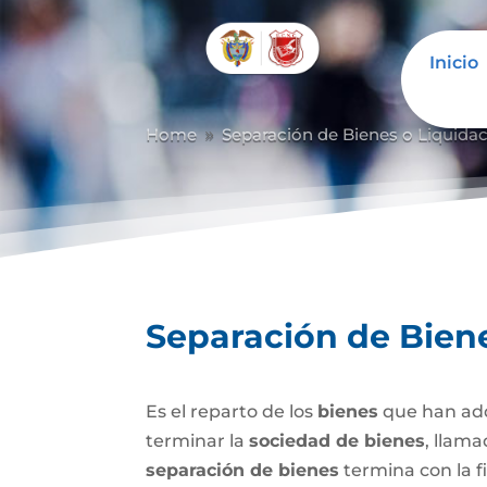
Inicio
Abrir barra de herramientas
Home
Separación de Bienes o Liquida
9
Separación de Bien
Es el reparto de los
bienes
que han adq
terminar la
sociedad de bienes
, llam
separación de bienes
termina con la f