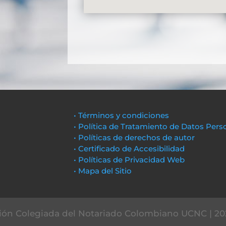
• Términos y condiciones
• Política de Tratamiento de Datos Pers
• Políticas de derechos de autor
• Certificado de Accesibilidad
• Políticas de Privacidad Web
• Mapa del Sitio
ón Colegiada del Notariado Colombiano UCNC | 20