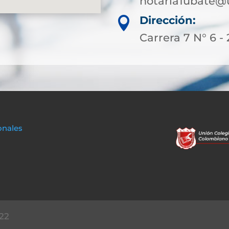
notaria1ubate@
Dirección:

Carrera 7 N° 6 - 
onales
22