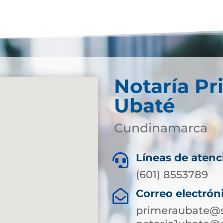
Notaría Pr
Ubaté
Cundinamarca
Líneas de atenc

(601) 8553789
Correo electrón

primeraubate@s