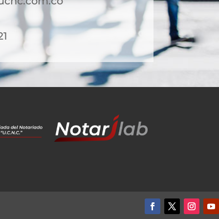
ucnc.com.co
21