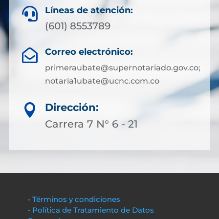
Líneas de atención:

(601) 8553789
Correo electrónico:

primeraubate@supernotariado.gov.co;
notaria1ubate@ucnc.com.co
Dirección:

Carrera 7 N° 6 - 21
• Términos y condiciones
• Política de Tratamiento de Datos