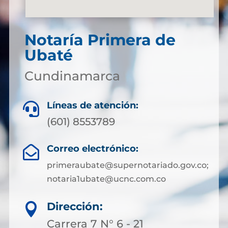
Notaría Primera de
Ubaté
Cundinamarca
Líneas de atención:

(601) 8553789
Correo electrónico:

primeraubate@supernotariado.gov.co;
notaria1ubate@ucnc.com.co
Dirección:

Carrera 7 N° 6 - 21