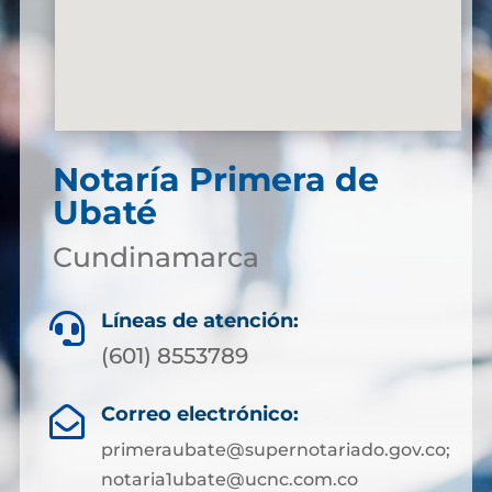
Notaría Primera de
Ubaté
Cundinamarca
Líneas de atención:

(601) 8553789
Correo electrónico:

primeraubate@supernotariado.gov.co;
notaria1ubate@ucnc.com.co