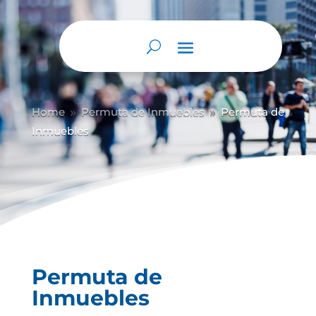
Abrir barra de herramientas
Home
Permuta de Inmuebles
Permuta de
9
9
Inmuebles
Permuta de
Inmuebles