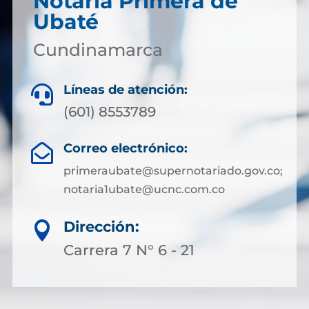
Notaría Primera de
Ubaté
Cundinamarca
Líneas de atención:

(601) 8553789
Correo electrónico:

primeraubate@supernotariado.gov.co;
notaria1ubate@ucnc.com.co
Dirección:

Carrera 7 N° 6 - 21