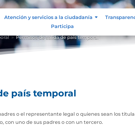
Atención y servicios a la ciudadanía
Transparen
Participa
oral
Permisos de salida de país temporal
9
de país temporal
dres o el representante legal o quienes sean los titula
lo, con uno de sus padres o con un tercero.