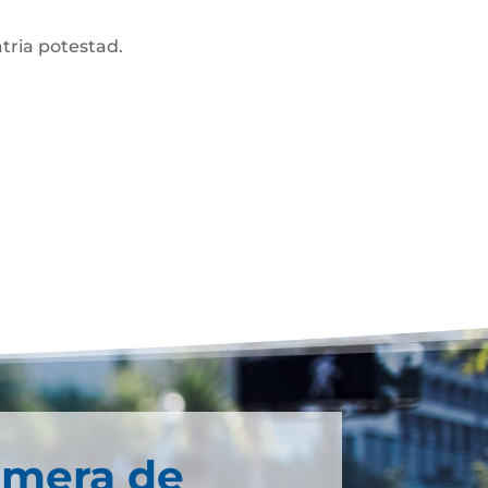
atria potestad.
imera de