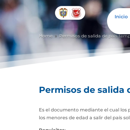
Inicio
Abrir barra de herramientas
Home
Permisos de salida de país temp
9
Permisos de salida 
Es el documento mediante el cual los pa
los menores de edad a salir del país so