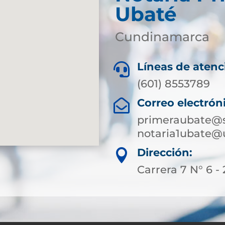
Ubaté
Cundinamarca
Líneas de atenc

(601) 8553789
Correo electrón

primeraubate@s
notaria1ubate@
Dirección:

Carrera 7 N° 6 - 