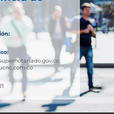
ión:
ico:
upernotariado.gov.co;
ucnc.com.co
21