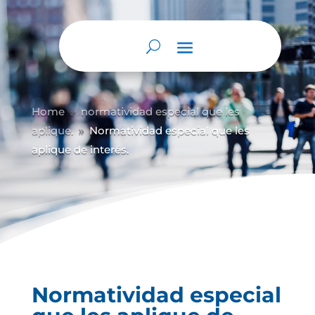
Abrir barra de herramientas
Home
normatividad especial que les
9
aplique.
Normatividad especial que les
9
aplique de interés.
Normatividad especial