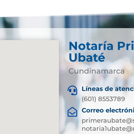
Notaría Pr
Ubaté
Cundinamarca
Líneas de atenc

(601) 8553789
Correo electrón

primeraubate@s
notaria1ubate@