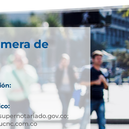
imera de
ión:
ico:
upernotariado.gov.co;
ucnc.com.co