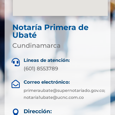
Notaría Primera de
Ubaté
Cundinamarca
Líneas de atención:

(601) 8553789
Correo electrónico:

primeraubate@supernotariado.gov.co;
notaria1ubate@ucnc.com.co
Dirección:
