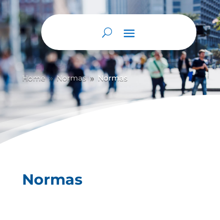
Abrir barra de herramientas
Home
Normas
Normas
9
9
Normas