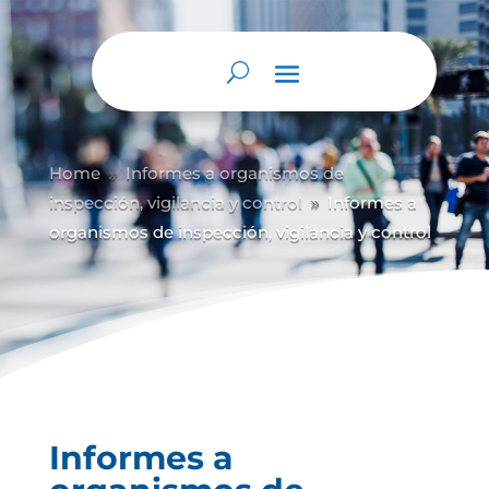
Abrir barra de herramientas
Home
Informes a organismos de
9
inspección, vigilancia y control
Informes a
9
organismos de inspección, vigilancia y control
Informes a