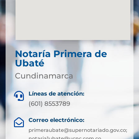
Notaría Primera de
Ubaté
Cundinamarca
Líneas de atención:

(601) 8553789
Correo electrónico:

primeraubate@supernotariado.gov.co;
notaria1ubate@ucnc.com.co