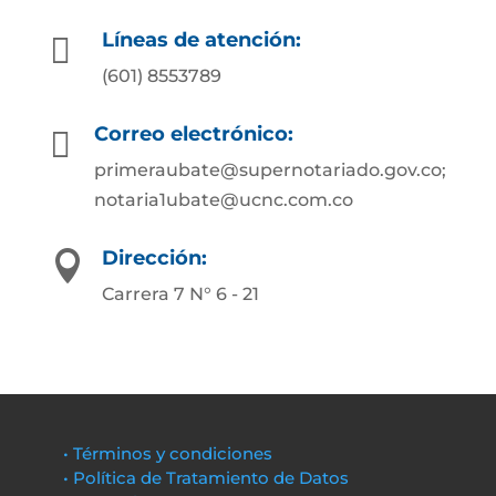
Líneas de atención:

(601) 8553789
Correo electrónico:

primeraubate@supernotariado.gov.co;
notaria1ubate@ucnc.com.co
Dirección:

Carrera 7 N° 6 - 21
• Términos y condiciones
• Política de Tratamiento de Datos