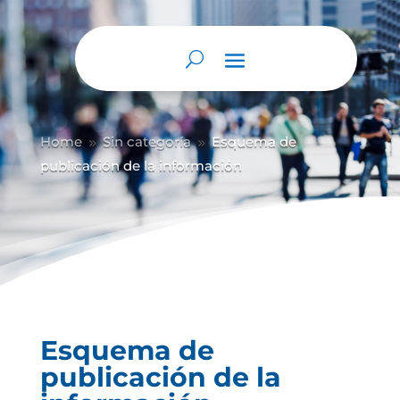
Abrir barra de herramientas
Home
Sin categoría
Esquema de
9
9
publicación de la información
Esquema de
publicación de la