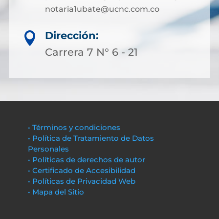
notaria1ubate@ucnc.com.co
Dirección:

Carrera 7 N° 6 - 21
• Términos y condiciones
• Política de Tratamiento de Datos
Personales
• Políticas de derechos de autor
• Certificado de Accesibilidad
• Políticas de Privacidad Web
• Mapa del Sitio