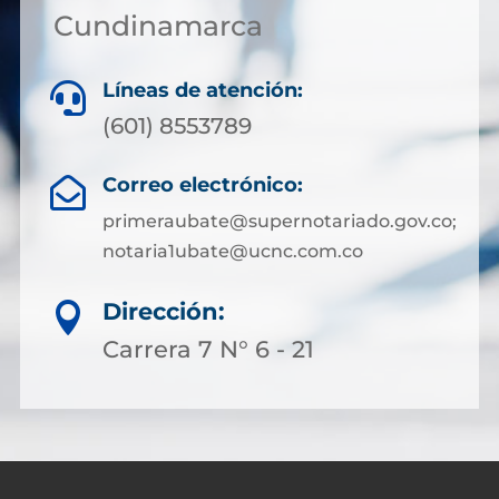
Cundinamarca
Líneas de atención:

(601) 8553789
Correo electrónico:

primeraubate@supernotariado.gov.co;
notaria1ubate@ucnc.com.co
Dirección:

Carrera 7 N° 6 - 21