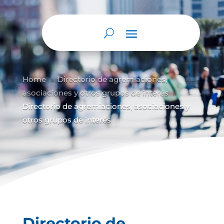
Abrir barra de herramientas
Home
Directorio de agremiaciones,
9
asociaciones y otros grupos de interés
9
Directorio de agremiaciones, asociaciones y
otros grupos de interés
Directorio de