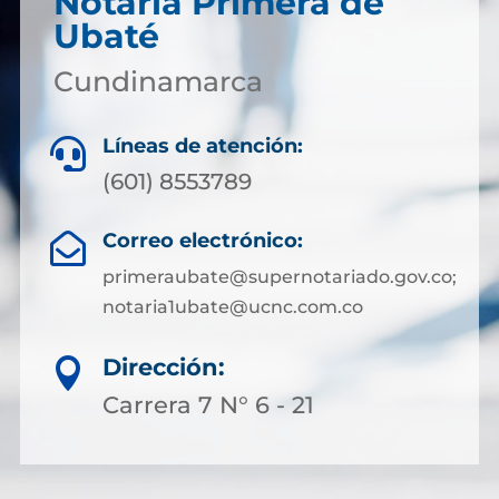
Notaría Primera de
Ubaté
Cundinamarca
Líneas de atención:

(601) 8553789
Correo electrónico:

primeraubate@supernotariado.gov.co;
notaria1ubate@ucnc.com.co
Dirección:

Carrera 7 N° 6 - 21