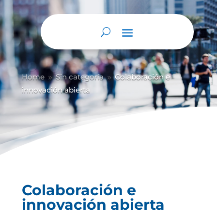
Abrir barra de herramientas
Home
Sin categoría
Colaboración e
9
9
innovación abierta
Colaboración e
innovación abierta