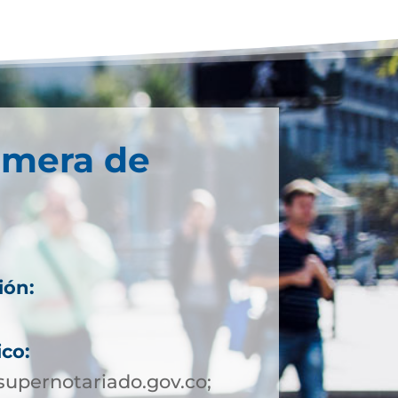
imera de
ión:
ico:
upernotariado.gov.co;