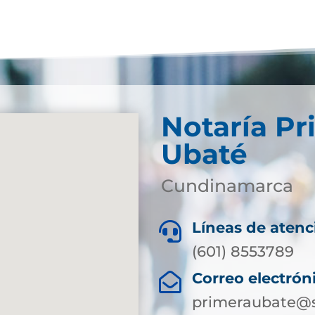
Notaría Pr
Ubaté
Cundinamarca
Líneas de atenc

(601) 8553789
Correo electrón

primeraubate@s