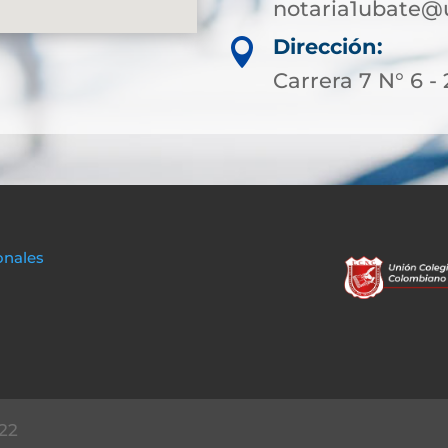
notaria1ubate@
Dirección:

Carrera 7 N° 6 - 
onales
22