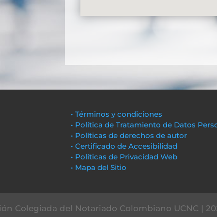
• Términos y condiciones
• Política de Tratamiento de Datos Pers
• Políticas de derechos de autor
• Certificado de Accesibilidad
• Políticas de Privacidad Web
• Mapa del Sitio
ón Colegiada del Notariado Colombiano UCNC | 20