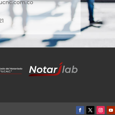
ucnc.com.co
21