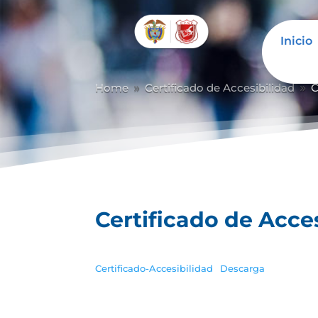
Inicio
Abrir barra de herramientas
Home
Certificado de Accesibilidad
C
9
9
Certificado de Acce
Certificado-Accesibilidad
Descarga