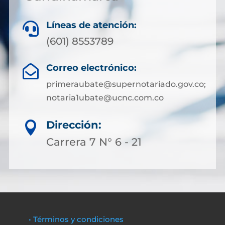
Líneas de atención:

(601) 8553789
Correo electrónico:

primeraubate@supernotariado.gov.co;
notaria1ubate@ucnc.com.co
Dirección:

Carrera 7 N° 6 - 21
• Términos y condiciones