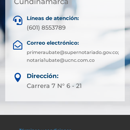
Cundinamarca
Líneas de atención:

(601) 8553789
Correo electrónico:

primeraubate@supernotariado.gov.co;
notaria1ubate@ucnc.com.co
Dirección:

Carrera 7 N° 6 - 21