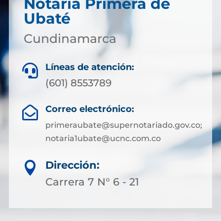
Notaría Primera de
Ubaté
Cundinamarca
Líneas de atención:

(601) 8553789
Correo electrónico:

primeraubate@supernotariado.gov.co;
notaria1ubate@ucnc.com.co
Dirección:

Carrera 7 N° 6 - 21