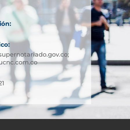
ión:
ico:
upernotariado.gov.co;
ucnc.com.co
21