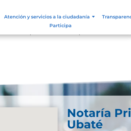
Atención y servicios a la ciudadanía
Transparen
resultados
Participa
se. Trate de perfeccionar su búsqueda o utilice la
Notaría Pr
Ubaté