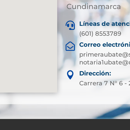
Cundinamarca
Líneas de atenc

(601) 8553789
Correo electrón

primeraubate@s
notaria1ubate@
Dirección:

Carrera 7 N° 6 - 