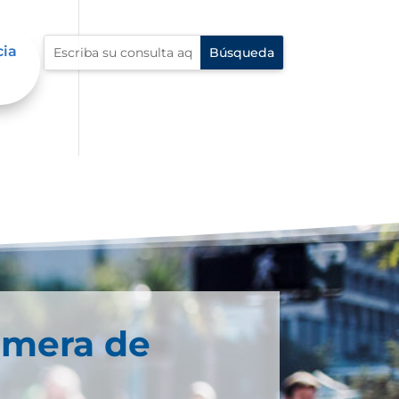
cia
imera de