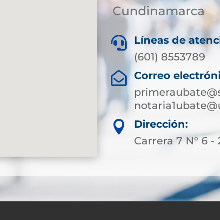
Cundinamarca
Líneas de atenc

(601) 8553789
Correo electrón

primeraubate@s
notaria1ubate@
Dirección:

Carrera 7 N° 6 - 