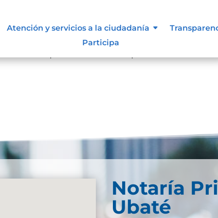
Atención y servicios a la ciudadanía
Transparen
resultados
Participa
se. Trate de perfeccionar su búsqueda o utilice la
Notaría Pr
Ubaté