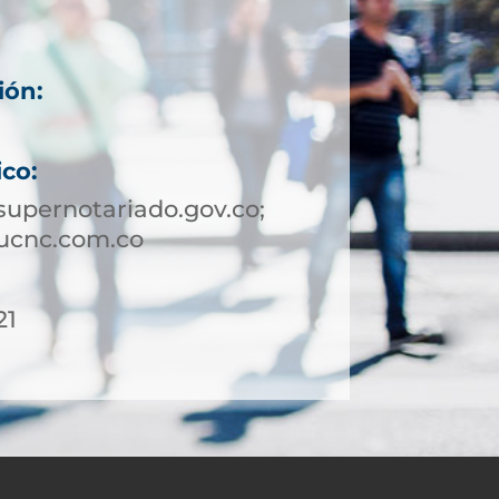
ión:
ico:
upernotariado.gov.co;
ucnc.com.co
21