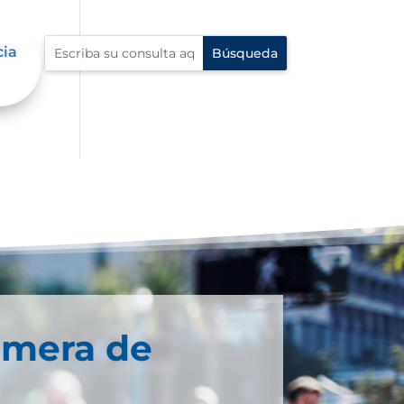
cia
imera de