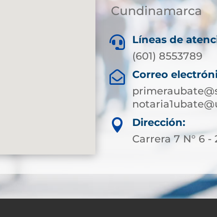
Cundinamarca
Líneas de atenc

(601) 8553789
Correo electrón

primeraubate@s
notaria1ubate@
Dirección:

Carrera 7 N° 6 - 