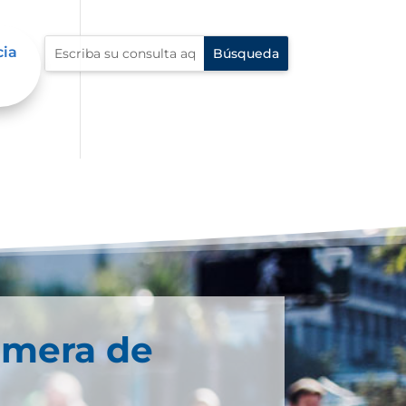
cia
imera de