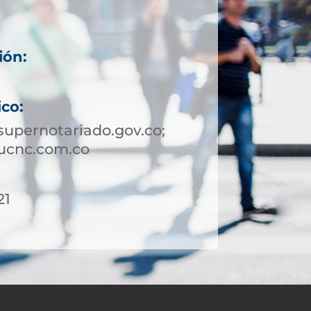
ión:
ico:
upernotariado.gov.co;
ucnc.com.co
21