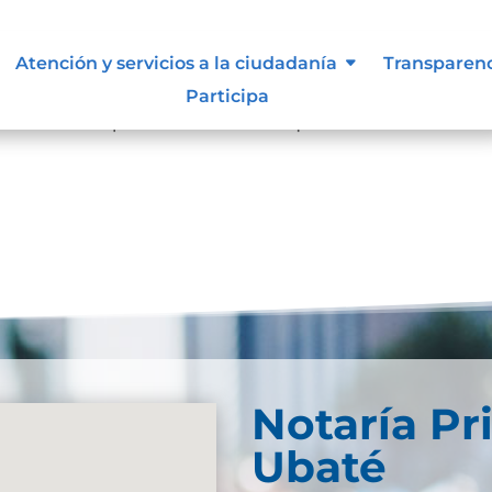
Atención y servicios a la ciudadanía
Transparen
resultados
Participa
se. Trate de perfeccionar su búsqueda o utilice la
Notaría Pr
Ubaté